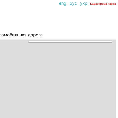
eng
рус
укр
Кадастрова карта
втомобильная дорога