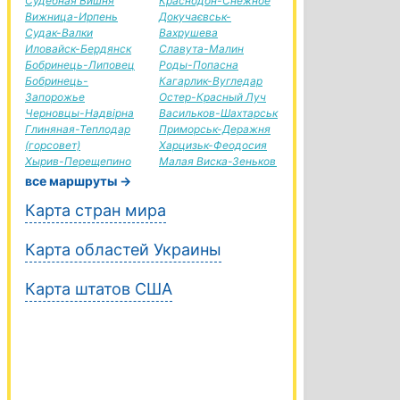
Судебная Вишня
Краснодон-Снежное
Вижница-Ирпень
Докучаєвськ-
Судак-Валки
Вахрушева
Иловайск-Бердянск
Славута-Малин
Бобринець-Липовец
Роды-Попасна
Бобринець-
Кагарлик-Вугледар
Запорожье
Остер-Красный Луч
Черновцы-Надвірна
Васильков-Шахтарськ
Глиняная-Теплодар
Приморськ-Деражня
(горсовет)
Харцизьк-Феодосия
Хырив-Перещепино
Малая Виска-Зеньков
все маршруты →
Карта стран мира
Карта областей Украины
Карта штатов США