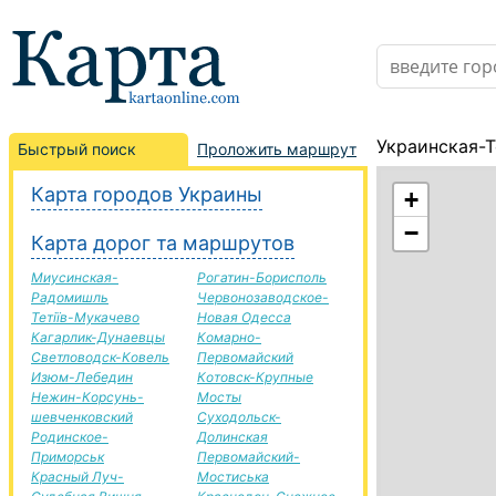
Украинская-Т
Быстрый поиск
Проложить маршрут
Карта городов Украины
+
−
Карта дорог та маршрутов
Миусинская-
Рогатин-Борисполь
Радомишль
Червонозаводское-
Тетіїв-Мукачево
Новая Одесса
Кагарлик-Дунаевцы
Комарно-
Светловодск-Ковель
Первомайский
Изюм-Лебедин
Котовск-Крупные
Нежин-Корсунь-
Мосты
шевченковский
Суходольск-
Родинское-
Долинская
Приморськ
Первомайский-
Красный Луч-
Мостиська