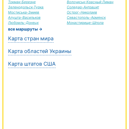
Токмак-Березне
Волочиськ-Красный Лиман
Зеленодольск-Турка
Соледар-Антрацит
Мостиська-Змиев
Острог-Николаев
Алушта-Васильков
Севастополь-Армянск
Любомль-Донецк
Монастирище-Шпола
все маршруты →
Карта стран мира
Карта областей Украины
Карта штатов США