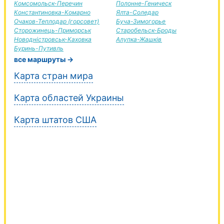
Комсомольск-Перечин
Полонне-Геническ
Константиновка-Комарно
Ялта-Соледар
Очаков-Теплодар (горсовет)
Буча-Зимогорье
Сторожинець-Приморськ
Старобельск-Броды
Новодністровськ-Каховка
Алупка-Жашків
Буринь-Путивль
все маршруты →
Карта стран мира
Карта областей Украины
Карта штатов США