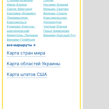
Стебник-Білицьке
Снятин
Изюм-Борзна
Носовка-Борщев
Смела-Миргород
Моршин-Сватово
Карловка-Иловайск
Вилкова-Сокаль
Перемишляни-
Комсомольское-
Комсомольск
Дніпрорудне
Курахово-Корсунь-
Чортков-Южное
шевченковский
Герца-Барвінкове
Мариуполь-Ладижин
Винники-Красный Луч
Винники-Гуляйполе
все маршруты →
Карта стран мира
Карта областей Украины
Карта штатов США