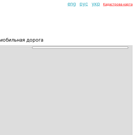
eng
рус
укр
Кадастрова карта
мобильная дорога