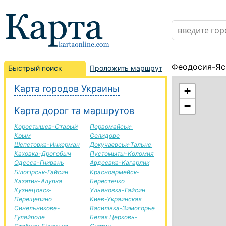
Феодосия-Яс
Быстрый поиск
Проложить маршрут
Карта городов Украины
+
−
Карта дорог та маршрутов
Коростышев-Старый
Первомайськ-
Крым
Селидове
Шепетовка-Инкерман
Докучаєвськ-Тальне
Каховка-Дрогобыч
Пустомыты-Коломия
Одесса-Гнивань
Авдеевка-Кагарлик
Білогірськ-Гайсин
Красноармейск-
Казатин-Алупка
Берестечко
Кузнецовск-
Ульяновка-Гайсин
Перещепино
Киев-Украинская
Синельникове-
Василівка-Зимогорье
Гуляйполе
Белая Церковь-