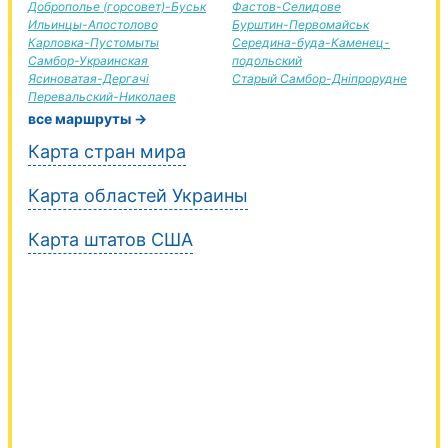
Доброполье (горсовет)-Буськ
Фастов-Селидове
Ильинцы-Апостолово
Бурштин-Первомайськ
Карловка-Пустомыты
Середина-буда-Каменец-
Самбор-Украинская
подольский
Ясиноватая-Дергачі
Старый Самбор-Дніпрорудне
Перевальский-Николаев
все маршруты →
Карта стран мира
Карта областей Украины
Карта штатов США