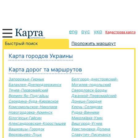
eng
рус
укр
Кадастрова карта
Хырив-Первомайськ дорога, маршрут Хырив-
Быстрый поиск
Проложить маршрут
Первомайськ, автомобильная дорога
Карта городов Украины
+
Карта дорог та маршрутов
−
Запорожье-Гирнык
Белгород-днестровский-
Балаклея-Днепродзержинск
Могилев-подольский
Тячев-Первомайский
Свердловск-Броды
Времен Яр-Подгайцы
Джанкой-Первомайский
Середина-буда-Кировское
Донецк-Городня
Комсомольское-Николаев
Керчь-Селидове
Новогродовка-Армянск
Рудка-Винники
Білогірськ-Гайсин
Миколаївка-Узин
Александровская-Коростышев
Вишгород-Угнев
Вашковцы-Городок
Христиновка-Долина
Верховцево-Луцк
Славутич-Лисичанск