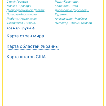
Стрий-Городок
Роды-Краснодон
Жовква-Бровары
Краснодон-Ялта
Днепродзержинск-Дергачі
Доброполье (горсовет)-
Попасна-Апостолово
Курахово
Люботин-Украинская
Александрия-Мар'їнка
Украинская-Гнивань
Вугледар-Старый Самбор
все маршруты →
Карта стран мира
Карта областей Украины
Карта штатов США