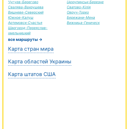
Чугуев-Берегово
Цюрупинськ-Березне
Свалява-Вахрушева
Сватово-Кілія
Вишневе-Северский
Овруч-Торез
Южное-Калуш
Бережани-Мена
Артемовск-Счастья
Вижница-Геническ
Шаргород-Переяслав-
хмельницкий
все маршруты →
Карта стран мира
Карта областей Украины
Карта штатов США