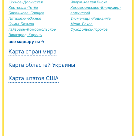
Южное-Долинская
Яворів-Малая Виска
Костопіль-Тетіїв
Комсомольское-Владимир-
Барвінкове-Борщев
волынский
Пятихатки-Южное
Тисмениця-Радивилів
Сумы-Бахмач
Мена-Рахов
Гайворон-Комсомольское
Суходольск-Горохов
Вишгород-Корець
все маршруты →
Карта стран мира
Карта областей Украины
Карта штатов США