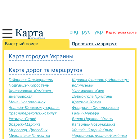
eng
рус
укр
Кадастрова карта
Хмельник-Шепетовка дорога, маршрут Хмельник-
Быстрый поиск
Проложить маршрут
Шепетовка, автомобильная дорога
Карта городов Украины
+
Карта дорог та маршрутов
−
Гайворон-Симферополь
Кировск (горсовет)-Новоград-
Подгайцы-Коростень
волинський
Христиновка-Кам'янка-
Украинская-Киев
днепровская
Дубно-Гола Пристань
Мена-Нововолынск
Красилів-Хотин
Ананьїв-Юнокоммунаровск
Феодосия-Синельникове
Красноперекопск-Устилуг
Галич-Мерефа
Устилуг-Стрий
Белая Церковь-Умань
Збараж-Мар'їнка
Кагарлик-Новоукраїнка
Миргород-Дрогобыч
Жашків-Старый Крым
Миколаївка-Пятихатки
Червонопартизанск-Кам'янка