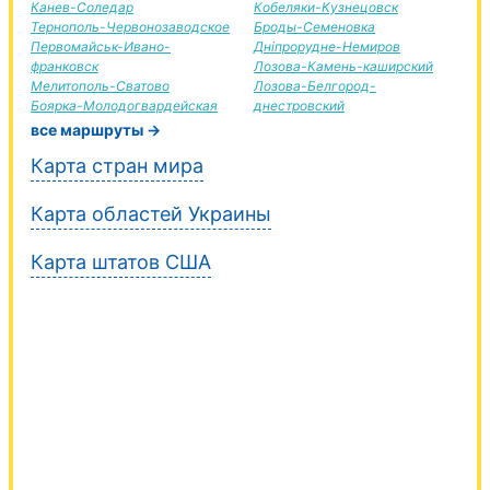
Канев-Соледар
Кобеляки-Кузнецовск
Тернополь-Червонозаводское
Броды-Семеновка
Первомайськ-Ивано-
Дніпрорудне-Немиров
франковск
Лозова-Камень-каширский
Мелитополь-Сватово
Лозова-Белгород-
Боярка-Молодогвардейская
днестровский
все маршруты →
Карта стран мира
Карта областей Украины
Карта штатов США