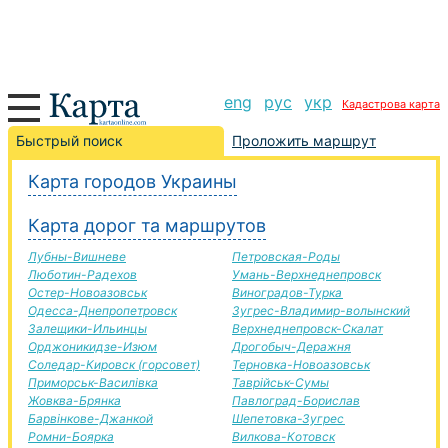
eng
рус
укр
Кадастрова карта
Чигирин-Мерефа дорога, маршрут Чигирин-Мерефа,
Быстрый поиск
Проложить маршрут
автомобильная дорога
Карта городов Украины
+
Карта дорог та маршрутов
−
Лубны-Вишневе
Петровская-Роды
Люботин-Радехов
Умань-Верхнеднепровск
Остер-Новоазовськ
Виноградов-Турка
Одесса-Днепропетровск
Зугрес-Владимир-волынский
Залещики-Ильинцы
Верхнеднепровск-Скалат
Орджоникидзе-Изюм
Дрогобыч-Деражня
Соледар-Кировск (горсовет)
Терновка-Новоазовськ
Приморськ-Василівка
Таврійськ-Сумы
Жовква-Брянка
Павлоград-Борислав
Барвінкове-Джанкой
Шепетовка-Зугрес
Ромни-Боярка
Вилкова-Котовск