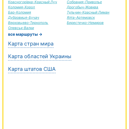
Красногорівка-Красный Луч
Собрания-Приволье
Коломия-Хорол
Дрогобыч-Жовква
Бар-Коломия
Тульчин-Красный Лиман
Дубровиця-Бучач
Ялта-Артемовск
Верховцево-Тернополь
Берестечко-Немиров
Олевськ-Валки
все маршруты →
Карта стран мира
Карта областей Украины
Карта штатов США