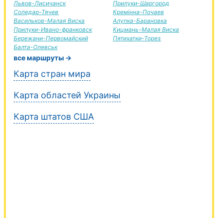
Львов-Лисичанск
Прилуки-Шаргород
Соледар-Тячев
Кремінна-Почаев
Васильков-Малая Виска
Алупка-Барановка
Прилуки-Ивано-франковск
Кицмань-Малая Виска
Бережани-Первомайский
Пятихатки-Торез
Балта-Олевськ
все маршруты →
Карта стран мира
Карта областей Украины
Карта штатов США