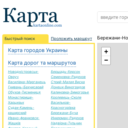
Бережани-Но
Быстрый поиск
Проложить маршрут
Карта городов Украины
+
−
Карта дорог та маршрутов
Новодністровськ-
Бершадь-Херсон
Овруч
Семеновка-Радехов
Василівка-Марганець
Стрий-Малая Виска
Гнивань-Бахчисарай
Донецк-Виноградов
Обухов-Тисмениця
Калиновка-Зимогорье
Монастирище-
Кролевець-Сколе
Харцизьк
Васильков-
Судак-Камень-
Красногорівка
каширский
Бережани-Буча
Ивано-франковск-
Инкерман-Радехов
Жашків
Надвірна-Тульчин