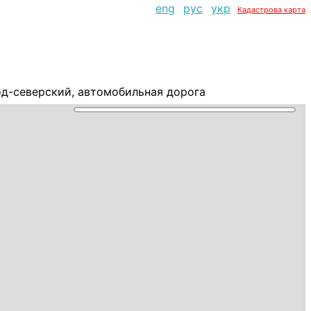
eng
рус
укр
Кадастрова карта
д-северский, автомобильная дорога