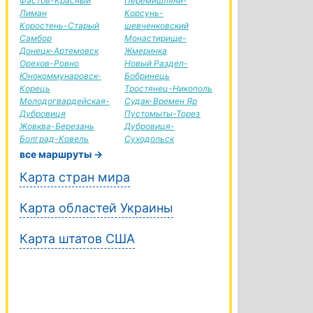
Фастов-Красный
Перемишляни-
Лиман
Корсунь-
Коростень-Старый
шевченковский
Самбор
Монастирище-
Донецк-Артемовск
Жмеринка
Орехов-Ровно
Новый Раздел-
Юнокоммунаровск-
Бобринець
Корець
Тростянец-Никополь
Молодогвардейская-
Судак-Времен Яр
Дубровиця
Пустомыты-Торез
Жовква-Березань
Дубровиця-
Болград-Ковель
Суходольск
все маршруты →
Карта стран мира
Карта областей Украины
Карта штатов США