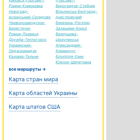
Кировск (горсовет)
(горсовет)
Ромни-Корюковка
Виноградов-Стебник
Новоград-
Вільнянськ-Белгород-
волинський-Селидове
днестровский
Червонозаводское-
Березань-Рогатин
Берестечко
Залещики-Хорол
Ромни-Лохвиця
Вахрушева-
Дружба-Теплогорск
Цюрупинськ
Украинская-
Александрия-
Орджоникидзе
Кременчуг
Каховка-Тальне
Білопілля-Узин
Южное-Шепетовка
все маршруты →
Карта стран мира
Карта областей Украины
Карта штатов США