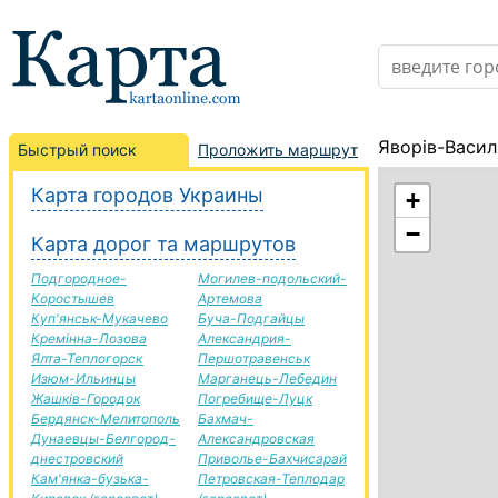
Яворів-Васил
Быстрый поиск
Проложить маршрут
Карта городов Украины
+
−
Карта дорог та маршрутов
Подгородное-
Могилев-подольский-
Коростышев
Артемова
Куп'янськ-Мукачево
Буча-Подгайцы
Кремінна-Лозова
Александрия-
Ялта-Теплогорск
Першотравенськ
Изюм-Ильинцы
Марганець-Лебедин
Жашків-Городок
Погребище-Луцк
Бердянск-Мелитополь
Бахмач-
Дунаевцы-Белгород-
Александровская
днестровский
Приволье-Бахчисарай
Кам'янка-бузька-
Петровская-Теплодар