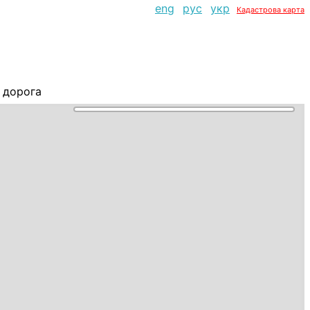
eng
рус
укр
Кадастрова карта
 дорога