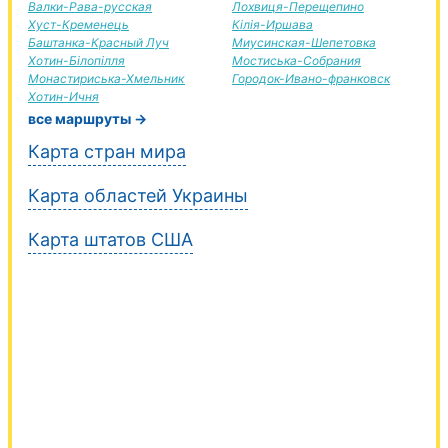
Валки-Рава-русская
Лохвиця-Перещепино
Хуст-Кременець
Кілія-Иршава
Баштанка-Красный Луч
Миусинская-Шепетовка
Хотин-Білопілля
Мостиська-Собрания
Монастириська-Хмельник
Городок-Ивано-франковск
Хотин-Ичня
все маршруты →
Карта стран мира
Карта областей Украины
Карта штатов США