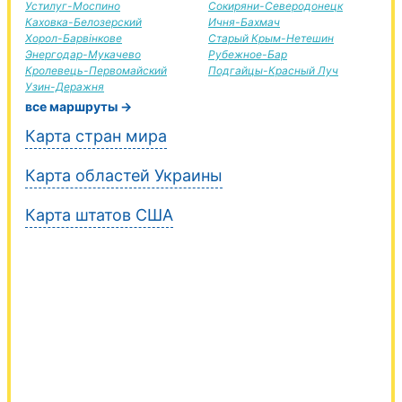
Устилуг-Моспино
Сокиряни-Северодонецк
Каховка-Белозерский
Ичня-Бахмач
Хорол-Барвінкове
Старый Крым-Нетешин
Энергодар-Мукачево
Рубежное-Бар
Кролевець-Первомайский
Подгайцы-Красный Луч
Узин-Деражня
все маршруты →
Карта стран мира
Карта областей Украины
Карта штатов США