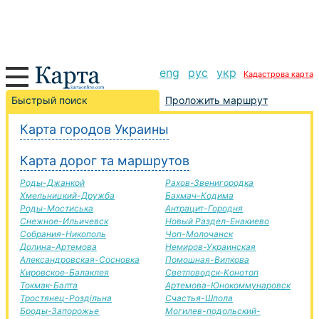
eng
рус
укр
Кадастрова карта
Бобринець-Галич дорога, маршрут Бобринець-Галич,
Быстрый поиск
Проложить маршрут
автомобильная дорога
Карта городов Украины
+
Карта дорог та маршрутов
−
Роды-Джанкой
Рахов-Звенигородка
Хмельницкий-Дружба
Бахмач-Кодима
Роды-Мостиська
Антрацит-Городня
Снежное-Ильичевск
Новый Раздел-Енакиево
Собрания-Никополь
Чоп-Молочанск
Долина-Артемова
Немиров-Украинская
Александровская-Сосновка
Помошная-Вилкова
Кировское-Балаклея
Светловодск-Конотоп
Токмак-Балта
Артемова-Юнокоммунаровск
Тростянец-Роздільна
Счастья-Шпола
Броды-Запорожье
Могилев-подольский-