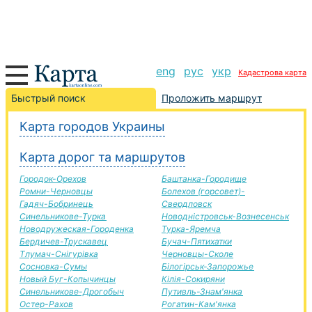
eng
рус
укр
Кадастрова карта
Бобринець-Дубно дорога, маршрут Бобринець-
Быстрый поиск
Проложить маршрут
Дубно, автомобильная дорога
Карта городов Украины
+
Карта дорог та маршрутов
−
Городок-Орехов
Баштанка-Городище
Ромни-Черновцы
Болехов (горсовет)-
Гадяч-Бобринець
Свердловск
Синельникове-Турка
Новодністровськ-Вознесенськ
Новодружеская-Городенка
Турка-Яремча
Бердичев-Трускавец
Бучач-Пятихатки
Тлумач-Снігурівка
Черновцы-Сколе
Сосновка-Сумы
Білогірськ-Запорожье
Новый Буг-Копычинцы
Кілія-Сокиряни
Синельникове-Дрогобыч
Путивль-Знам'янка
Остер-Рахов
Рогатин-Кам'янка