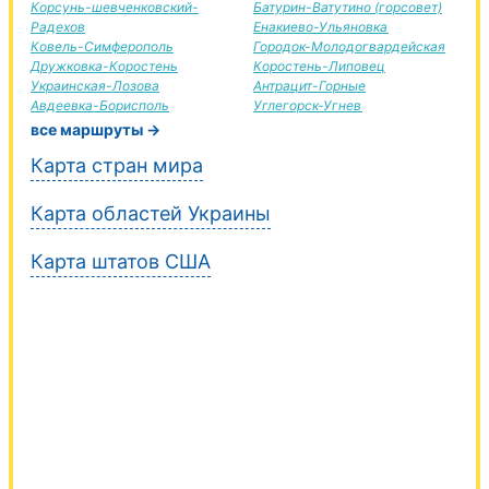
Корсунь-шевченковский-
Батурин-Ватутино (горсовет)
Радехов
Енакиево-Ульяновка
Ковель-Симферополь
Городок-Молодогвардейская
Дружковка-Коростень
Коростень-Липовец
Украинская-Лозова
Антрацит-Горные
Авдеевка-Борисполь
Углегорск-Угнев
все маршруты →
Карта стран мира
Карта областей Украины
Карта штатов США