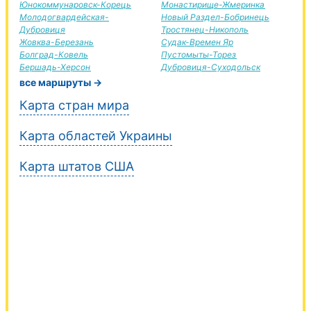
Юнокоммунаровск-Корець
Монастирище-Жмеринка
Молодогвардейская-
Новый Раздел-Бобринець
Дубровиця
Тростянец-Никополь
Жовква-Березань
Судак-Времен Яр
Болград-Ковель
Пустомыты-Торез
Бершадь-Херсон
Дубровиця-Суходольск
все маршруты →
Карта стран мира
Карта областей Украины
Карта штатов США