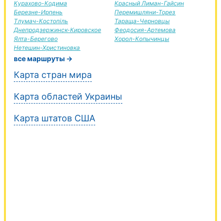
Курахово-Кодима
Красный Лиман-Гайсин
Березне-Ирпень
Перемишляни-Торез
Тлумач-Костопіль
Тараща-Черновцы
Днепродзержинск-Кировское
Феодосия-Артемова
Ялта-Берегово
Хорол-Копычинцы
Нетешин-Христиновка
все маршруты →
Карта стран мира
Карта областей Украины
Карта штатов США