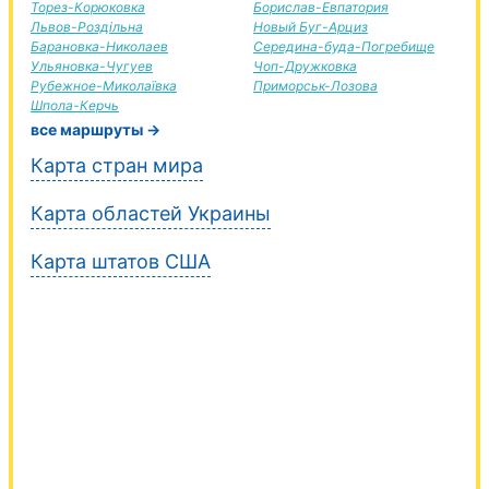
Торез-Корюковка
Борислав-Евпатория
Львов-Роздільна
Новый Буг-Арциз
Барановка-Николаев
Середина-буда-Погребище
Ульяновка-Чугуев
Чоп-Дружковка
Рубежное-Миколаївка
Приморськ-Лозова
Шпола-Керчь
все маршруты →
Карта стран мира
Карта областей Украины
Карта штатов США