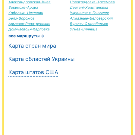
Александровская-Киев
Новогродовка-Артемова
Зоринске-Арциз
Дергачі-Христиновка
Кобеляки-Нетешин
Украинская-Геническ
Белз-Ворожба
Алмазные-Белозерский
Армянск-Рава-русская
Буринь-Старобельск
Докучаєвськ-Карловка
Угнев-Винница
все маршруты →
Карта стран мира
Карта областей Украины
Карта штатов США