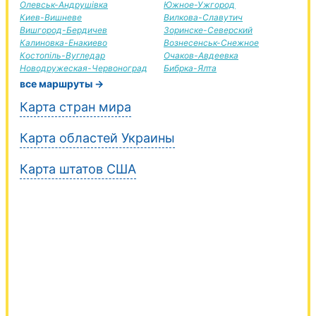
Олевськ-Андрушівка
Южное-Ужгород
Киев-Вишневе
Вилкова-Славутич
Вишгород-Бердичев
Зоринске-Северский
Калиновка-Енакиево
Вознесенськ-Снежное
Костопіль-Вугледар
Очаков-Авдеевка
Новодружеская-Червоноград
Бибрка-Ялта
все маршруты →
Карта стран мира
Карта областей Украины
Карта штатов США