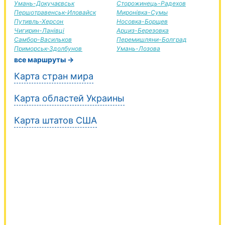
Умань-Докучаєвськ
Сторожинець-Радехов
Першотравенськ-Иловайск
Миронівка-Сумы
Путивль-Херсон
Носовка-Борщев
Чигирин-Ланівці
Арциз-Березовка
Самбор-Васильков
Перемишляни-Болград
Приморськ-Здолбунов
Умань-Лозова
все маршруты →
Карта стран мира
Карта областей Украины
Карта штатов США