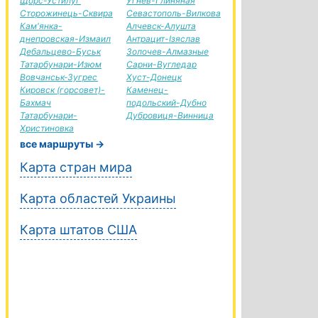
Щорс-Устилуг
Угнев-Глиняная
Сторожинець-Сквира
Севастополь-Вилкова
Кам'янка-
Алчевск-Алушта
днепровская-Измаил
Антрацит-Ізяслав
Дебальцево-Буськ
Золочев-Алмазные
Татарбунари-Изюм
Сарни-Вугледар
Вовчанськ-Зугрес
Хуст-Донецк
Кировск (горсовет)-
Каменец-
Бахмач
подольский-Дубно
Татарбунари-
Дубровиця-Винница
Христиновка
все маршруты →
Карта стран мира
Карта областей Украины
Карта штатов США