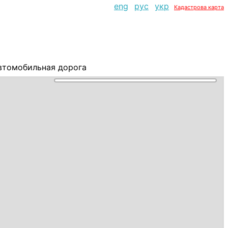
eng
рус
укр
Кадастрова карта
втомобильная дорога