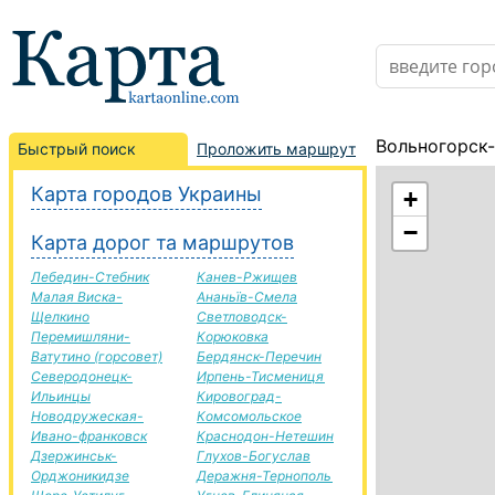
Вольногорск-
Быстрый поиск
Проложить маршрут
Карта городов Украины
+
−
Карта дорог та маршрутов
Лебедин-Стебник
Канев-Ржищев
Малая Виска-
Ананьїв-Смела
Щелкино
Светловодск-
Перемишляни-
Корюковка
Ватутино (горсовет)
Бердянск-Перечин
Северодонецк-
Ирпень-Тисмениця
Ильинцы
Кировоград-
Новодружеская-
Комсомольское
Ивано-франковск
Краснодон-Нетешин
Дзержинськ-
Глухов-Богуслав
Орджоникидзе
Деражня-Тернополь