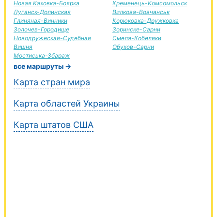
Новая Каховка-Боярка
Кременець-Комсомольск
Луганск-Долинская
Вилкова-Вовчанськ
Глиняная-Винники
Корюковка-Дружковка
Золочев-Городище
Зоринске-Сарни
Новодружеская-Судебная
Смела-Кобеляки
Вишня
Обухов-Сарни
Мостиська-Збараж
все маршруты →
Карта стран мира
Карта областей Украины
Карта штатов США