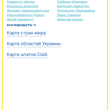
Кременчуг-Ирпень
Гребенка-Ильичевск
Вільнянськ-Білопілля
Феодосия-Кривой Рог
Житомир-Червонозаводское
Петровская-Первомайськ
Красноперекопск-Донецк
Изюм-Сокиряни
Яворів-Кременчуг
Берислав-Борзна
все маршруты →
Карта стран мира
Карта областей Украины
Карта штатов США