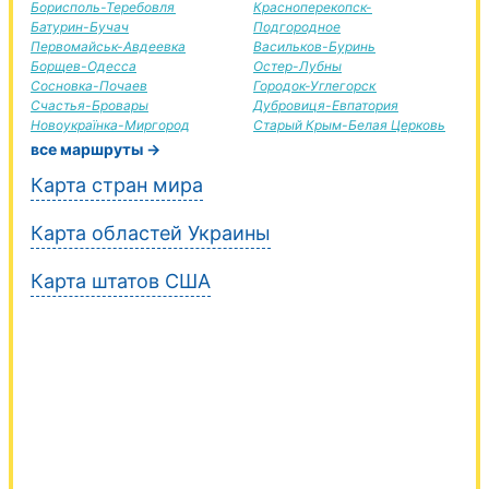
Борисполь-Теребовля
Красноперекопск-
Батурин-Бучач
Подгородное
Первомайськ-Авдеевка
Васильков-Буринь
Борщев-Одесса
Остер-Лубны
Сосновка-Почаев
Городок-Углегорск
Счастья-Бровары
Дубровиця-Евпатория
Новоукраїнка-Миргород
Старый Крым-Белая Церковь
все маршруты →
Карта стран мира
Карта областей Украины
Карта штатов США