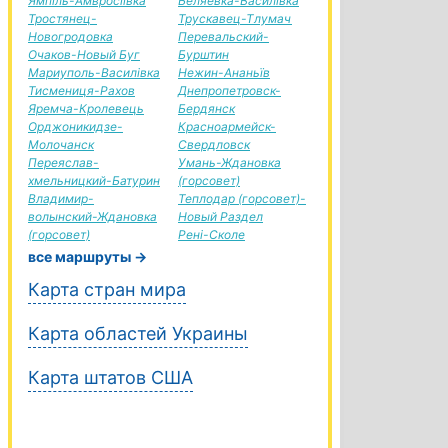
Ямпіль-Амвросіївка
Беляевка-Василівка
Тростянец-
Трускавец-Тлумач
Новогродовка
Перевальский-
Очаков-Новый Буг
Бурштин
Мариуполь-Василівка
Нежин-Ананьїв
Тисмениця-Рахов
Днепропетровск-
Яремча-Кролевець
Бердянск
Орджоникидзе-
Красноармейск-
Молочанск
Свердловск
Переяслав-
Умань-Ждановка
хмельницкий-Батурин
(горсовет)
Владимир-
Теплодар (горсовет)-
волынский-Ждановка
Новый Раздел
(горсовет)
Рені-Сколе
все маршруты →
Карта стран мира
Карта областей Украины
Карта штатов США