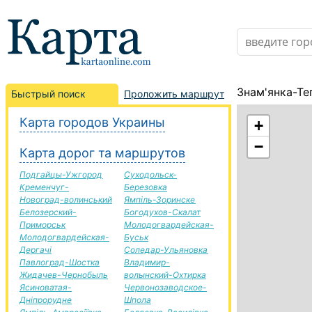
Знам'янка-Те
Быстрый поиск
Проложить маршрут
Карта городов Украины
+
−
Карта дорог та маршрутов
Подгайцы-Ужгород
Суходольск-
Кременчуг-
Березовка
Новоград-волинський
Ямпіль-Зоринске
Белозерский-
Богодухов-Скалат
Приморськ
Молодогвардейская-
Молодогвардейская-
Буськ
Дергачі
Соледар-Ульяновка
Павлоград-Шостка
Владимир-
Жидачев-Чернобыль
волынский-Охтирка
Ясиноватая-
Червонозаводское-
Дніпрорудне
Шпола