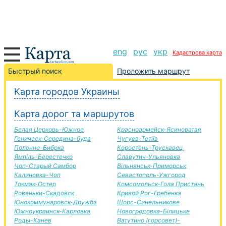
eng
рус
укр
Кадастрова карта
Золотоноша-Николаев дорога, маршрут
Быстрый поиск
Проложить маршрут
Золотоноша-Николаев, автомобильная дорога
Карта городов Украины
+
Карта дорог та маршрутов
−
Белая Церковь-Южное
Красноармейск-Ясиноватая
Геническ-Середина-буда
Чугуев-Тетіїв
Полонне-Бибрка
Коростень-Трускавец
Ямпіль-Берестечко
Славутич-Ульяновка
Чоп-Старый Самбор
Вільнянськ-Приморськ
Калиновка-Чоп
Севастополь-Ужгород
Токмак-Остер
Комсомольск-Гола Пристань
Ровеньки-Скадовск
Кривой Рог-Гребенка
Юнокоммунаровск-Дружба
Щорс-Синельникове
Южноукраинск-Карловка
Новогродовка-Білицьке
Роды-Канев
Ватутино (горсовет)-