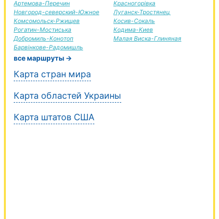
Артемова-Перечин
Красногорівка
Новгород-северский-Южное
Луганск-Тростянец
Комсомольск-Ржищев
Косив-Сокаль
Рогатин-Мостиська
Кодима-Киев
Добромиль-Конотоп
Малая Виска-Глиняная
Барвінкове-Радомишль
все маршруты →
Карта стран мира
Карта областей Украины
Карта штатов США