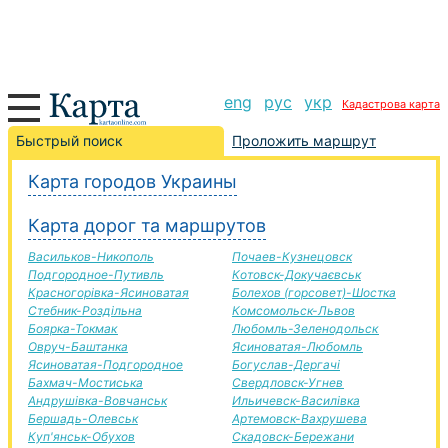
eng
рус
укр
Кадастрова карта
Изюм-Монастириська дорога, маршрут Изюм-
Быстрый поиск
Проложить маршрут
Монастириська, автомобильная дорога
Карта городов Украины
+
Карта дорог та маршрутов
−
Васильков-Никополь
Почаев-Кузнецовск
Подгородное-Путивль
Котовск-Докучаєвськ
Красногорівка-Ясиноватая
Болехов (горсовет)-Шостка
Стебник-Роздільна
Комсомольск-Львов
Боярка-Токмак
Любомль-Зеленодольск
Овруч-Баштанка
Ясиноватая-Любомль
Ясиноватая-Подгородное
Богуслав-Дергачі
Бахмач-Мостиська
Свердловск-Угнев
Андрушівка-Вовчанськ
Ильичевск-Василівка
Бершадь-Олевськ
Артемовск-Вахрушева
Куп'янськ-Обухов
Скадовск-Бережани