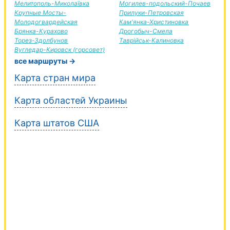
Мелитополь-Миколаївка
Могилев-подольский-Почаев
Крупные Мосты-
Прилуки-Петровская
Молодогвардейская
Кам'янка-Христиновка
Брянка-Курахово
Дрогобыч-Смела
Торез-Здолбунов
Таврійськ-Калиновка
Вугледар-Кировск (горсовет)
все маршруты →
Карта стран мира
Карта областей Украины
Карта штатов США