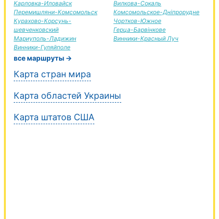
Карловка-Иловайск
Вилкова-Сокаль
Перемишляни-Комсомольск
Комсомольское-Дніпрорудне
Курахово-Корсунь-
Чортков-Южное
шевченковский
Герца-Барвінкове
Мариуполь-Ладижин
Винники-Красный Луч
Винники-Гуляйполе
все маршруты →
Карта стран мира
Карта областей Украины
Карта штатов США