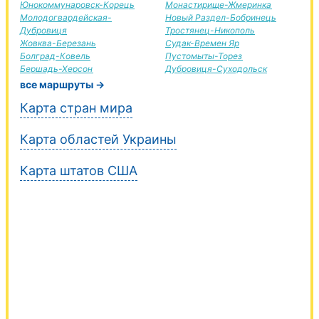
Юнокоммунаровск-Корець
Монастирище-Жмеринка
Молодогвардейская-
Новый Раздел-Бобринець
Дубровиця
Тростянец-Никополь
Жовква-Березань
Судак-Времен Яр
Болград-Ковель
Пустомыты-Торез
Бершадь-Херсон
Дубровиця-Суходольск
все маршруты →
Карта стран мира
Карта областей Украины
Карта штатов США