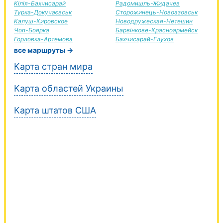
Кілія-Бахчисарай
Радомишль-Жидачев
Турка-Докучаєвськ
Сторожинець-Новоазовськ
Калуш-Кировское
Новодружеская-Нетешин
Чоп-Боярка
Барвінкове-Красноармейск
Горловка-Артемова
Бахчисарай-Глухов
все маршруты →
Карта стран мира
Карта областей Украины
Карта штатов США