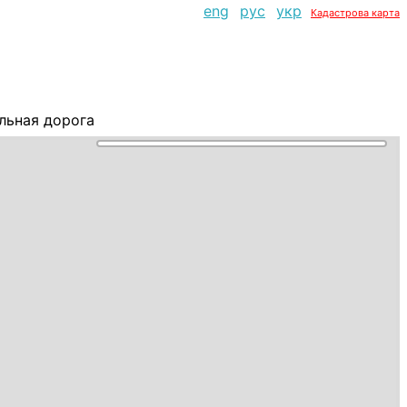
eng
рус
укр
Кадастрова карта
льная дорога