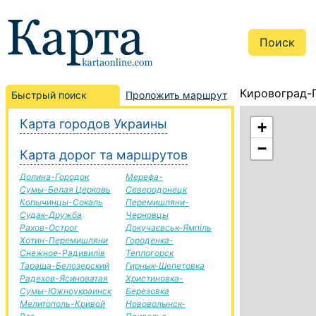
Кировоград-
Быстрый поиск
Проложить маршрут
Карта городов Украины
+
−
Карта дорог та маршрутов
Долина-Городок
Мерефа-
Сумы-Белая Церковь
Северодонецк
Копычинцы-Сокаль
Перемишляни-
Судак-Дружба
Черновцы
Рахов-Острог
Докучаєвськ-Ямпіль
Хотин-Перемишляни
Городенка-
Снежное-Радивилів
Теплогорск
Тараща-Белозерский
Гирнык-Шепетовка
Радехов-Ясиноватая
Христиновка-
Сумы-Южноукраинск
Березовка
Мелитополь-Кривой
Нововолынск-