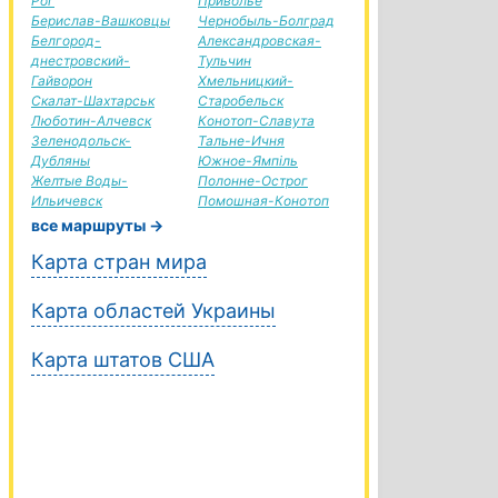
Рог
Приволье
Берислав-Вашковцы
Чернобыль-Болград
Белгород-
Александровская-
днестровский-
Тульчин
Гайворон
Хмельницкий-
Скалат-Шахтарськ
Старобельск
Люботин-Алчевск
Конотоп-Славута
Зеленодольск-
Тальне-Ичня
Дубляны
Южное-Ямпіль
Желтые Воды-
Полонне-Острог
Ильичевск
Помошная-Конотоп
все маршруты →
Карта стран мира
Карта областей Украины
Карта штатов США