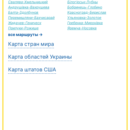
Свалява-Хмельницкий
Білогірськ-Лубны
Андрушівка-Вахрушева
Бобринець-Глобино
Балта-Здолбунов
Красноград-Берислав
Перемишляни-Бахчисарай
Ульяновка-Золотое
Жидачев-Геническ
Гребенка-Миронівка
Прилуки-Рожище
Яремча-Носовка
все маршруты →
Карта стран мира
Карта областей Украины
Карта штатов США