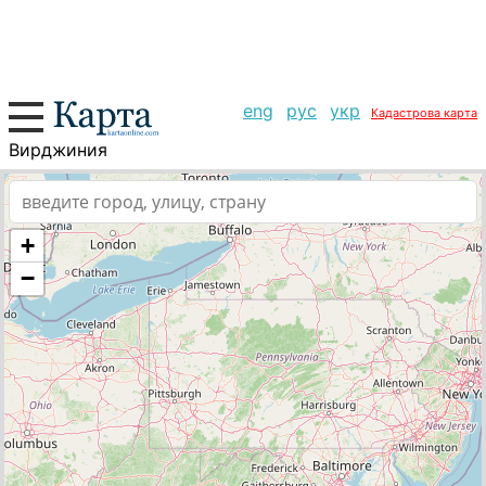
eng
рус
укр
Кадастрова карта
Вирджиния
+
−